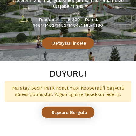
talepleriniz için aşağıdaki iletişim kanallarından bize
ulaşabilirsiniz.
Telefon:
444 9 332 - Dahili:
1481/1482/1483/1484/1485/1486
Detayları İncele
DUYURU!
Karatay Sedir Park Konut Yapı Kooperatifi başvuru
süresi dolmuştur. Yoğun ilginize teşekkür ederiz.
Başvuru Sorgula